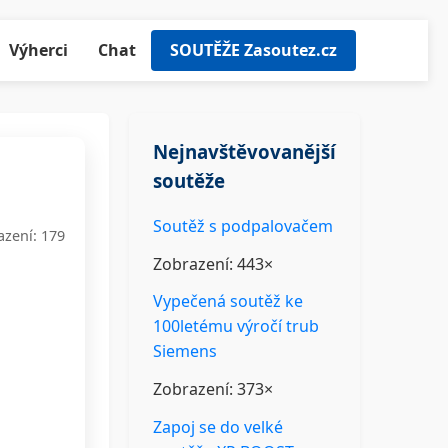
Výherci
Chat
SOUTĚŽE Zasoutez.cz
Nejnavštěvovanější
soutěže
Soutěž s podpalovačem
azení: 179
Zobrazení: 443×
Vypečená soutěž ke
100letému výročí trub
Siemens
Zobrazení: 373×
Zapoj se do velké