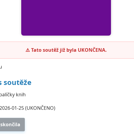
⚠️ Tato soutěž již byla UKONČENA.
tu
s soutěže
balíčky knih
2026-01-25 (UKONČENO)
 skončila