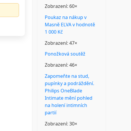
Zobrazení: 60×
Poukaz na nákup v
Masně ELVA v hodnotě
1 000 Kč
Zobrazení: 47×
Ponožková soutěž
Zobrazení: 46×
Zapomeňte na stud,
pupínky a podráždění.
Philips OneBlade
Intimate mění pohled
na holení intimních
partií
Zobrazení: 30×