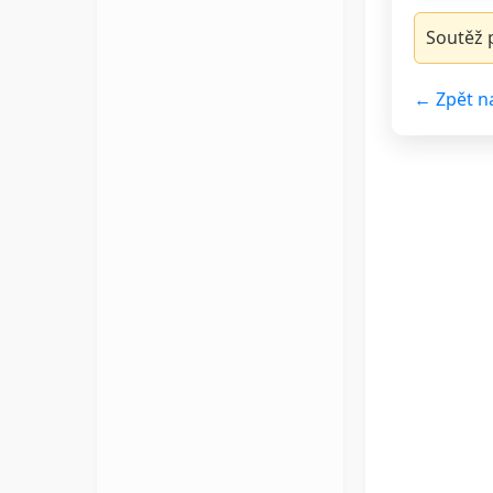
Soutěž p
← Zpět n