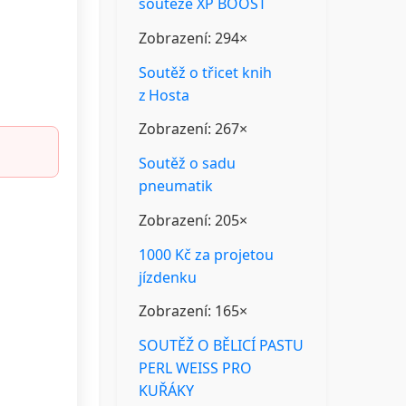
soutěže XP BOOST
Zobrazení: 294×
Soutěž o třicet knih
z Hosta
Zobrazení: 267×
Soutěž o sadu
pneumatik
Zobrazení: 205×
1000 Kč za projetou
jízdenku
Zobrazení: 165×
SOUTĚŽ O BĚLICÍ PASTU
PERL WEISS PRO
KUŘÁKY