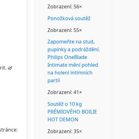
Zobrazení: 56×
Ponožková soutěž
Zobrazení: 55×
Zapomeňte na stud,
pupínky a podráždění.
Philips OneBlade
Intimate mění pohled
it. 🌿
na holení intimních
partií
Zobrazení: 41×
Soutěž o 10 kg
PRÉMIOVÉHO BOILIE
HOT DEMON
stránce:
Zobrazení: 35×