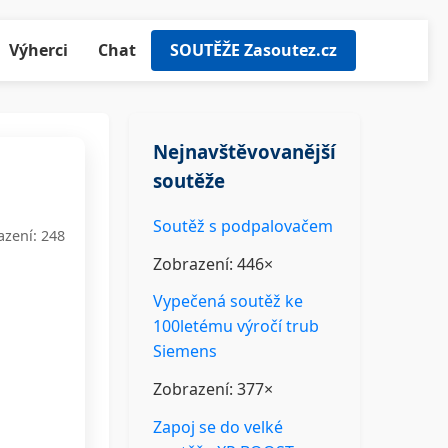
Výherci
Chat
SOUTĚŽE Zasoutez.cz
Nejnavštěvovanější
soutěže
Soutěž s podpalovačem
azení: 248
Zobrazení: 446×
Vypečená soutěž ke
100letému výročí trub
Siemens
Zobrazení: 377×
Zapoj se do velké