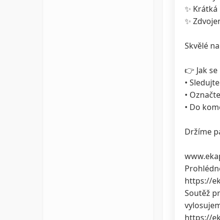
✨ Krátká
✨ Zdvoje
Skvělé na
👉 Jak se
• Sledujte
• Označte
• Do kome
Držíme pa
www.eka
Prohlédně
https://
Soutěž pr
vylosujem
https://e