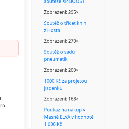
soutěže XP BOOST
Zobrazení: 295×
Soutěž o třicet knih
z Hosta
Zobrazení: 270×
Soutěž o sadu
pneumatik
Zobrazení: 209×
1000 Kč za projetou
jízdenku
u
Zobrazení: 168×
pro
Poukaz na nákup v
Masně ELVA v hodnotě
1 000 Kč