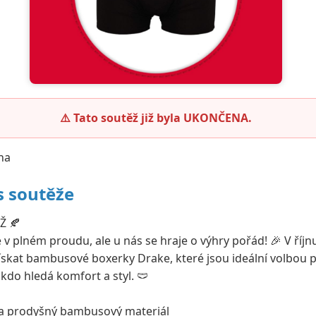
⚠️ Tato soutěž již byla UKONČENA.
na
s soutěže
Ž 🍂
 v plném proudu, ale u nás se hraje o výhry pořád! 🎉 V říjn
skat bambusové boxerky Drake, které jsou ideální volbou 
kdo hledá komfort a styl. 🩲
a prodyšný bambusový materiál