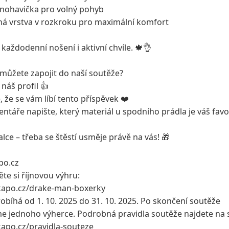
 nohavička pro volný pohyb
ná vrstva v rozkroku pro maximální komfort
 každodenní nošení i aktivní chvíle. 🍁👌
 můžete zapojit do naší soutěže?
 náš profil 👍
, že se vám líbí tento příspěvek ❤️
ntáře napište, který materiál u spodního prádla je váš favor
lce – třeba se štěstí usměje právě na vás! 🎁
po.cz
te si říjnovou výhru:
ekapo.cz/drake-man-boxerky
obíhá od 1. 10. 2025 do 31. 10. 2025. Po skončení soutěže
e jednoho výherce. Podrobná pravidla soutěže najdete na 
kapo.cz/pravidla-souteze