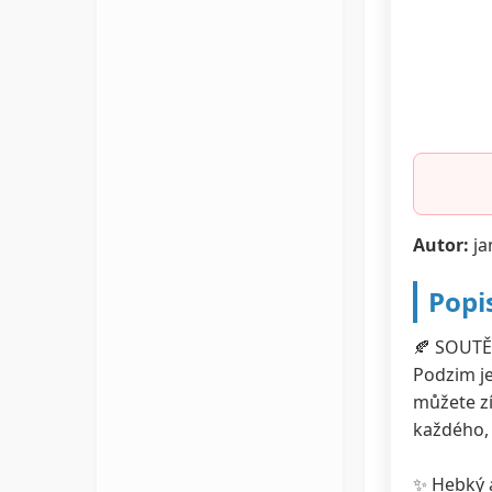
Autor:
ja
Popi
🍂 SOUTĚ
Podzim je
můžete zí
každého, 
✨ Hebký 