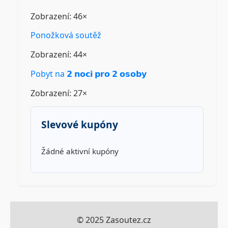
Zobrazení: 46×
Ponožková soutěž
Zobrazení: 44×
Pobyt na 𝟮 𝗻𝗼𝗰𝗶 𝗽𝗿𝗼 𝟮 𝗼𝘀𝗼𝗯𝘆
Zobrazení: 27×
Slevové kupóny
Žádné aktivní kupóny
© 2025 Zasoutez.cz