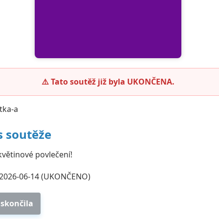
⚠️ Tato soutěž již byla UKONČENA.
tka-a
s soutěže
květinové povlečení!
2026-06-14 (UKONČENO)
 skončila