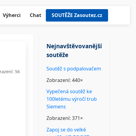
Výherci
Chat
SOUTĚŽE Zasoutez.cz
Nejnavštěvovanější
soutěže
Soutěž s podpalovačem
razení: 56
Zobrazení: 440×
Vypečená soutěž ke
100letému výročí trub
Siemens
Zobrazení: 371×
Zapoj se do velké