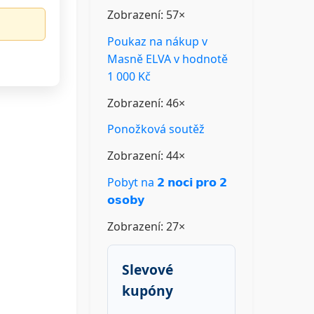
Zobrazení: 57×
Poukaz na nákup v
Masně ELVA v hodnotě
1 000 Kč
Zobrazení: 46×
Ponožková soutěž
Zobrazení: 44×
Pobyt na 𝟮 𝗻𝗼𝗰𝗶 𝗽𝗿𝗼 𝟮
𝗼𝘀𝗼𝗯𝘆
Zobrazení: 27×
Slevové
kupóny