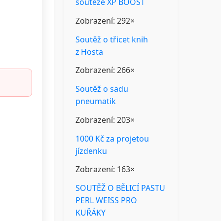
soutěže XP BOOST
Zobrazení: 292×
Soutěž o třicet knih
z Hosta
Zobrazení: 266×
Soutěž o sadu
pneumatik
Zobrazení: 203×
1000 Kč za projetou
jízdenku
Zobrazení: 163×
SOUTĚŽ O BĚLICÍ PASTU
PERL WEISS PRO
KUŘÁKY