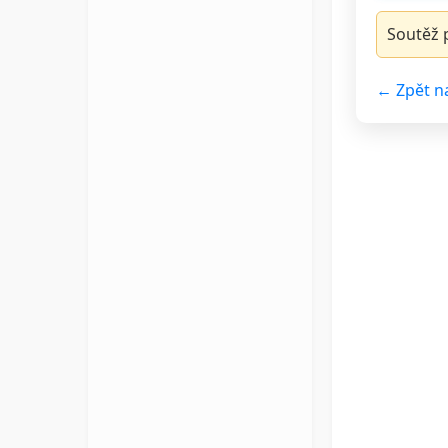
Soutěž p
← Zpět n